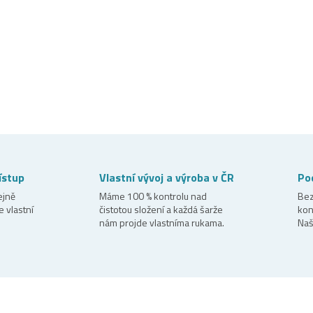
ístup
Vlastní vývoj a výroba v ČR
Poc
ejně
Máme 100 % kontrolu nad
Bez
e vlastní
čistotou složení a každá šarže
kon
nám projde vlastníma rukama.
Naš