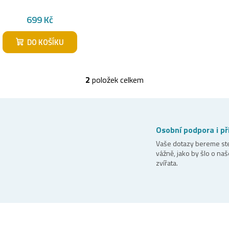
699 Kč
DO KOŠÍKU
2
položek celkem
O
v
l
á
Osobní podpora i př
d
Vaše dotazy bereme st
vážně, jako by šlo o naš
a
zvířata.
c
í
p
r