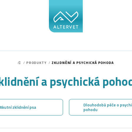
/
PRODUKTY
/
ZKLIDNĚNÍ A PSYCHICKÁ POHODA
DOMŮ
klidnění a psychická poho
Dlouhodobá péče o psych
Akutní zklidnění psa
pohodu