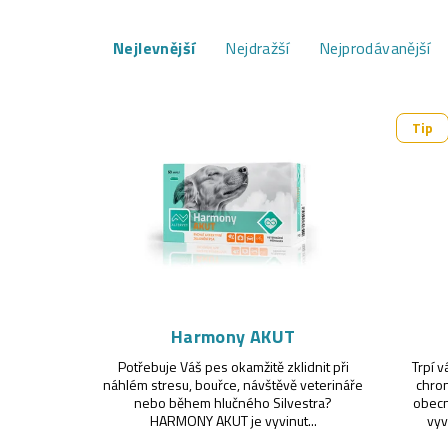
Ř
Nejlevnější
Nejdražší
Nejprodávanější
a
z
V
Tip
e
ý
n
p
í
i
p
s
r
p
o
r
Harmony AKUT
d
Potřebuje Váš pes okamžitě zklidnit při
Trpí 
o
náhlém stresu, bouřce, návštěvě veterináře
chron
u
nebo během hlučného Silvestra?
obecn
d
HARMONY AKUT je vyvinut...
vyv