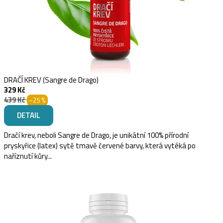
DRAČÍ KREV (Sangre de Drago)
329 Kč
439 Kč
–25 %
DETAIL
Dračí krev, neboli Sangre de Drago, je unikátní 100% přírodní
pryskyřice (latex) sytě tmavě červené barvy, která vytéká po
naříznutí kůry...