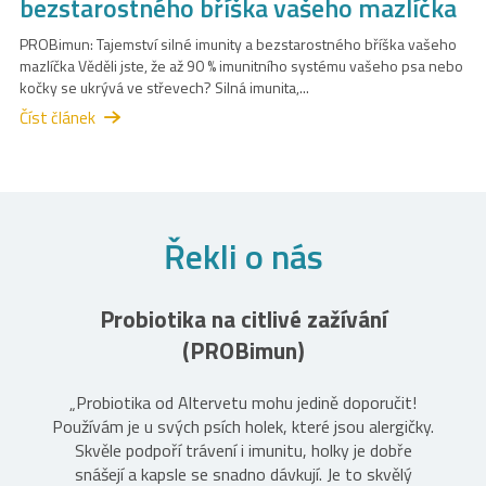
bezstarostného bříška vašeho mazlíčka
PROBimun: Tajemství silné imunity a bezstarostného bříška vašeho
mazlíčka Věděli jste, že až 90 % imunitního systému vašeho psa nebo
kočky se ukrývá ve střevech? Silná imunita,...
Číst článek
Řekli o nás
Probiotika na citlivé zažívání
(PROBimun)
„Probiotika od Altervetu mohu jedině doporučit!
Používám je u svých psích holek, které jsou alergičky.
Skvěle podpoří trávení i imunitu, holky je dobře
snášejí a kapsle se snadno dávkují. Je to skvělý