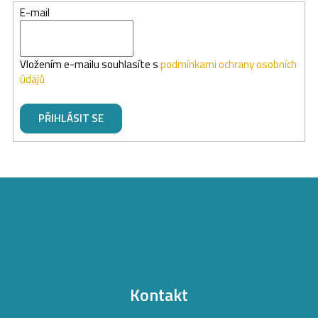
E-mail
Vložením e-mailu souhlasíte s
podmínkami ochrany osobních
údajů
PŘIHLÁSIT SE
Z
á
p
a
t
Kontakt