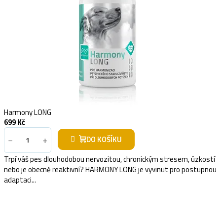
Harmony LONG
699 Kč
−
+
DO KOŠÍKU
Trpí váš pes dlouhodobou nervozitou, chronickým stresem, úzkostí
nebo je obecně reaktivní? HARMONY LONG je vyvinut pro postupnou
adaptaci...