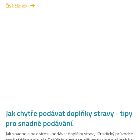
Číst článek
Jak chytře podávat doplňky stravy - tipy
pro snadné podávání.
Jak snadno a bez stresu podávat doplňky stravy: Praktický průvodce
pro každého pejskaře Pořídit kvalitní doplněk stravy je první krok ke