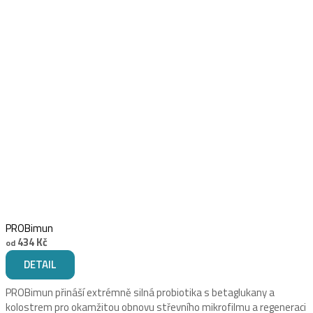
PROBimun
434 Kč
od
DETAIL
PROBimun přináší extrémně silná probiotika s betaglukany a
kolostrem pro okamžitou obnovu střevního mikrofilmu a regeneraci