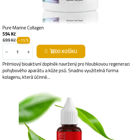
Pure Marine Collagen
594 Kč
699 Kč
–15 %
−
+
DO KOŠÍKU
Prémiový bioaktivní doplněk navržený pro hloubkovou regeneraci
pohybového aparátu a kůže psů. Snadno využitelná forma
kolagenu, která účinně...