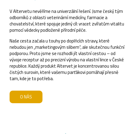
V Altervetu nevěříme na univerzální řešení. Jsme český tým
odborníků z oblasti veterinární medicíny, farmacie a
chovatelství, které spojuje jediný cíl: vracet zvířatům vitalitu
pomocí vědecky podložené přírodní péče.
Naše cesta začala u touhy po doplňcích stravy, které
nebudou jen „marketingovým slibem“, ale skutečnou funkční
podporou. Proto jsme se rozhodli jít vlastní cestou – od
vývoje receptur až po precizní výrobu na vlastní lince v České
republice. Každý produkt Altervet je koncentrovanou silou
čistých surovin, které vašemu parťákovi pomáhají přesně
tam, kde je to potřeba.
O NÁS