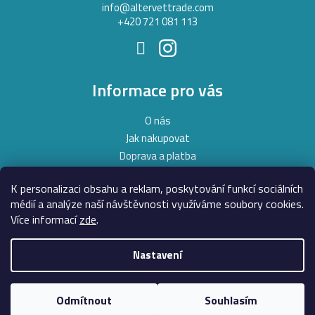
í
info
@
altervettrade.com
+420 721 081 113
Informace pro vás
O nás
Jak nakupovat
Doprava a platba
Obchodní podmínky
K personalizaci obsahu a reklam, poskytování funkcí sociálních
Podmínky ochrany osobních údajů
médií a analýze naší návštěvnosti využíváme soubory cookies.
Moje objednávka
Více informací
zde
.
Nastavení
Copyright 2026
AlterVet
. Všechna práva vyhrazena.
Upravit
nastavení cookies
Odmítnout
Souhlasím