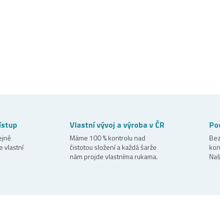
ístup
Vlastní vývoj a výroba v ČR
Poc
ejně
Máme 100 % kontrolu nad
Bez
e vlastní
čistotou složení a každá šarže
kon
nám projde vlastníma rukama.
Naš