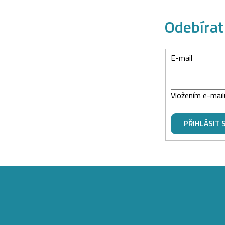
v
k
Odebírat
y
v
ý
E-mail
p
i
s
Vložením e-mail
u
PŘIHLÁSIT 