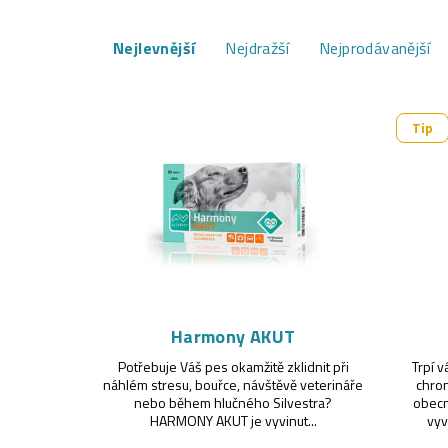
Ř
Nejlevnější
Nejdražší
Nejprodávanější
a
z
V
Tip
e
ý
n
p
í
i
p
s
r
p
o
r
Harmony AKUT
d
Potřebuje Váš pes okamžitě zklidnit při
Trpí 
o
náhlém stresu, bouřce, návštěvě veterináře
chron
u
nebo během hlučného Silvestra?
obecn
d
HARMONY AKUT je vyvinut...
vyv