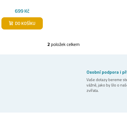
699 Kč
DO KOŠÍKU
2
položek celkem
O
v
l
á
Osobní podpora i př
d
Vaše dotazy bereme st
vážně, jako by šlo o naš
a
zvířata.
c
í
p
r