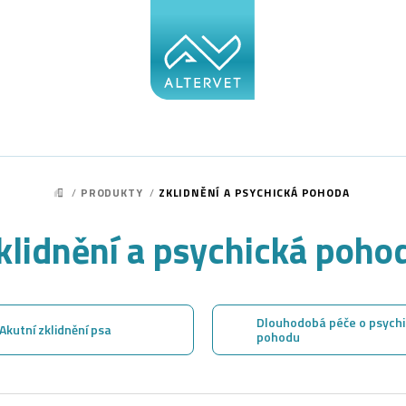
/
PRODUKTY
/
ZKLIDNĚNÍ A PSYCHICKÁ POHODA
DOMŮ
klidnění a psychická poho
Dlouhodobá péče o psych
Akutní zklidnění psa
pohodu