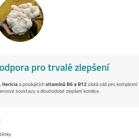
odpora pro trvalé zlepšení
,
Hericia
a posilujících
vitamínů B6 a B12
získá váš pes komplexní
nervové soustavy a dlouhodobé zlepšení kondice.
:
oténky