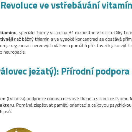
 Revoluce ve vstřebávání vitamí
tiaminu
, speciální formy vitamínu B1 rozpustné v tucích. Díky to
tivněji
než běžný thiamin a ve vysoké koncentraci se dostává přím
uje regeneraci nervových vláken a pomáhá při stavech jako výhře
o neuropatie.
álovec ježatý): Přírodní podpora
ium
(Lví hříva) podporuje obnovu nervové tkáně a stimuluje tvorbu
aktoru
. Pomáhá zlepšovat paměť, orientaci a celkovou psychickou
ch psů.