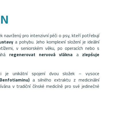
EN
k navržený pro intenzivní péči o psy, kteří potřebují
ustavy
a pohybu. Jeho komplexní složení je ideální
btížemi, v seniorském věku, po operacích nebo s
máhá
regenerovat nervová vlákna
a
zlepšuje
i je unikátní spojení dvou složek – vysoce
Benfotiaminu)
a silného extraktu z medicinální
ívána v tradiční čínské medicíně pro své jedinečné