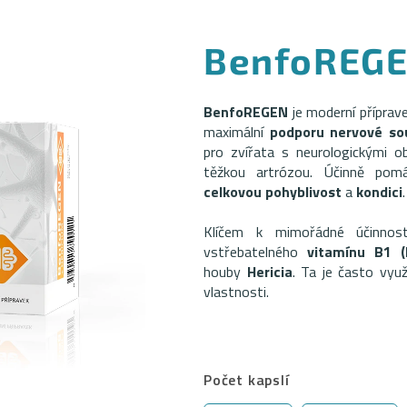
BenfoREG
BenfoREGEN
je moderní příprave
maximální
podporu nervové so
pro zvířata s neurologickými o
těžkou artrózou. Účinně po
celkovou pohyblivost
a
kondici
.
Klíčem k mimořádné účinnost
vstřebatelného
vitamínu B1 (
houby
Hericia
. Ta je často využ
vlastnosti.
Počet kapslí