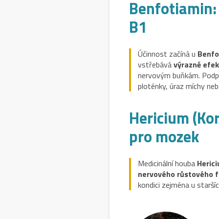
Benfotiamin:
B1
Účinnost začíná u
Benfo
vstřebává
výrazně efek
nervovým buňkám. Podpor
ploténky, úraz míchy neb
Hericium (Kor
pro mozek
Medicinální houba
Heric
nervového růstového f
kondici zejména u starší