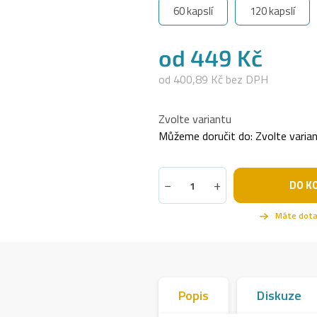
60 kapslí
120 kapslí
od
449 Kč
od
400,89 Kč
bez DPH
Měrná
cena:
Zvolte variantu
Můžeme doručit do:
Zvolte varia
−
+
DO K
Popis
Diskuze