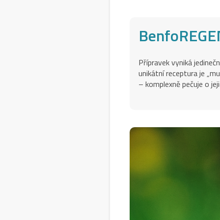
BenfoREGEN:
Přípravek vyniká jedinečn
unikátní receptura je „m
– komplexně pečuje o jej