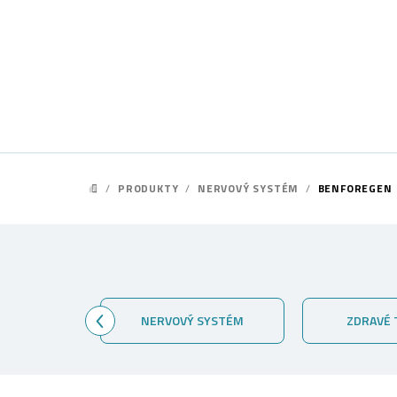
Přejít
na
obsah
/
PRODUKTY
/
NERVOVÝ SYSTÉM
/
BENFOREGEN
DOMŮ
NERVOVÝ SYSTÉM
ZDRAVÉ TRÁVEN