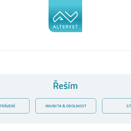
Řeším
Í
IMUNITA & ODOLNOST
STRES