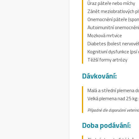
Úraz páteře nebo míchy
Zánět meziobratlových p
Onemocnění páteře (spon
Autoimunitní onemocnění 
Mozková mrtvice
Diabetes (bolest nervové
Kognitivní dysfunkce (ps
Těžší formy artrózy
Dávkování:
Malá a střední plemena d
Velká plemena nad 25 kg
Případně dle doporučení veteriná
Doba podávání: