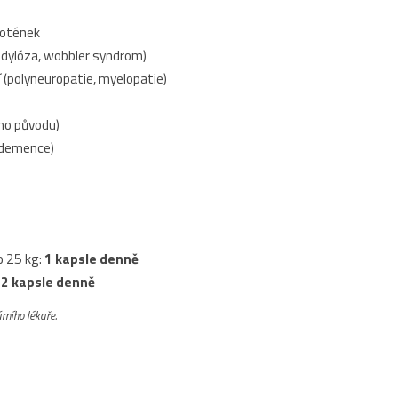
lotének
dylóza, wobbler syndrom)
(polyneuropatie, myelopatie)
ho původu)
í demence)
o 25 kg:
1 kapsle denně
:
2 kapsle denně
rního lékaře.