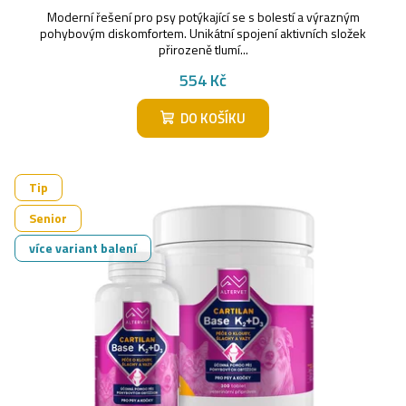
Moderní řešení pro psy potýkající se s bolestí a výrazným
pohybovým diskomfortem. Unikátní spojení aktivních složek
přirozeně tlumí...
554 Kč
DO KOŠÍKU
Tip
Senior
více variant balení