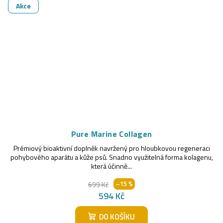
Akce
Pure Marine Collagen
Prémiový bioaktivní doplněk navržený pro hloubkovou regeneraci
pohybového aparátu a kůže psů. Snadno využitelná forma kolagenu,
která účinně...
–15 %
699 Kč
594 Kč
DO KOŠÍKU