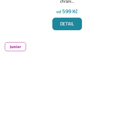
chrání...
599 Kč
od
DETAIL
Junior