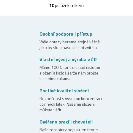
10
položek celkem
O
v
l
á
Osobní podpora i přístup
d
Vaše dotazy bereme stejně vážně,
jako by šlo o naše vlastní zvířata.
a
c
Vlastní vývoj a výroba v ČR
í
Máme 100 % kontrolu nad čistotou
složení a každá šarže nám projde
p
vlastníma rukama.
r
Poctivé kvalitní složení
v
Bezpečnost s vysokou koncentraci
k
účinných látek. Našemu složení
y
můžete věřit.
v
Ověřeno praxí i chovateli
ý
Naše receptury nejsou jen teorie.