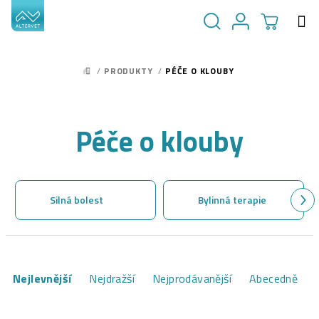
Přejít
na
obsah
NÁKUPN
Hledat
Přihlášení
/
PRODUKTY
/
PÉČE O KLOUBY
DOMŮ
KOŠÍK
Péče o klouby
Silná bolest
Bylinná terapie
Ř
Nejlevnější
Nejdražší
Nejprodávanější
Abecedně
a