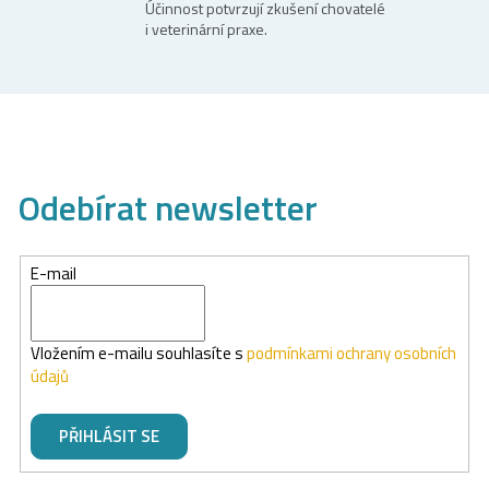
p
Účinnost potvrzují zkušení chovatelé
i
i veterinární praxe.
s
u
Odebírat newsletter
E-mail
Vložením e-mailu souhlasíte s
podmínkami ochrany osobních
údajů
PŘIHLÁSIT SE