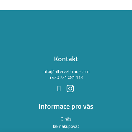
Z
á
p
a
t
Kontakt
í
info
@
altervettrade.com
+420 721 081 113
Informace pro vás
O nás
Jak nakupovat