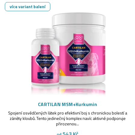
z
V
více variant balení
e
ý
n
p
í
i
p
s
r
p
o
r
d
o
u
d
k
u
CARTILAN MSM+Kurkumin
t
Spojení osvědčených látek pro efektivní boj s chronickou bolestí a
k
záněty kloubů. Tento jedinečný komplex navíc aktivně podporuje
ů
přirozenou...
t
543 Kč
od