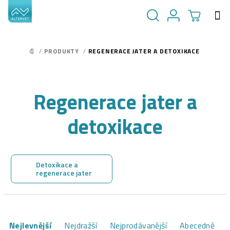
Přejít
na
obsah
NÁKUPN
Hledat
Přihlášení
/
PRODUKTY
/
REGENERACE JATER A DETOXIKACE
DOMŮ
KOŠÍK
Regenerace jater a
detoxikace
Detoxikace a
regenerace jater
Ř
Nejlevnější
Nejdražší
Nejprodávanější
Abecedně