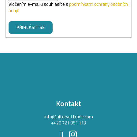
Vložením e-mailu souhlasíte s
podmínkami ochrany osobních
údajů
PŘIHLÁSIT SE
Z
á
p
a
t
Kontakt
í
info
@
altervettrade.com
+420 721 081 113