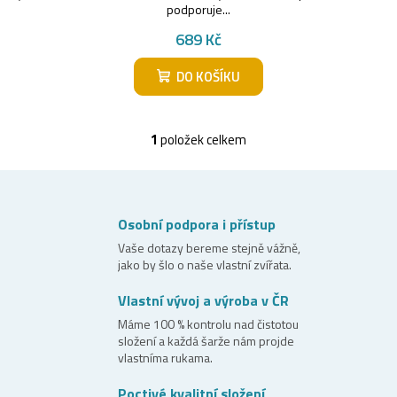
ů
podporuje...
t
689 Kč
ů
DO KOŠÍKU
1
položek celkem
O
v
l
á
Osobní podpora i přístup
d
Vaše dotazy bereme stejně vážně,
jako by šlo o naše vlastní zvířata.
a
c
Vlastní vývoj a výroba v ČR
í
Máme 100 % kontrolu nad čistotou
složení a každá šarže nám projde
p
vlastníma rukama.
r
Poctivé kvalitní složení