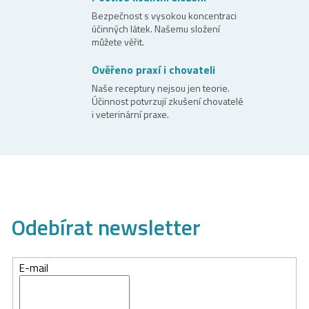
v
Bezpečnost s vysokou koncentraci
k
účinných látek. Našemu složení
y
můžete věřit.
v
Ověřeno praxí i chovateli
ý
Naše receptury nejsou jen teorie.
p
Účinnost potvrzují zkušení chovatelé
i
i veterinární praxe.
s
u
Odebírat newsletter
E-mail