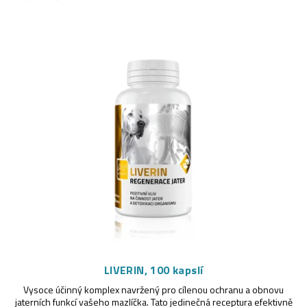
a
z
V
e
ý
n
p
í
i
p
s
r
p
o
r
d
o
u
d
k
u
LIVERIN, 100 kapslí
t
Vysoce účinný komplex navržený pro cílenou ochranu a obnovu
k
jaterních funkcí vašeho mazlíčka. Tato jedinečná receptura efektivně