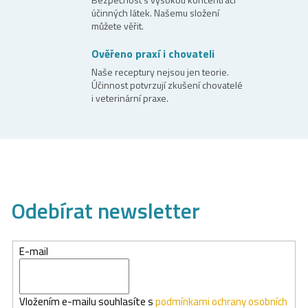
k
účinných látek. Našemu složení
y
můžete věřit.
v
Ověřeno praxí i chovateli
ý
Naše receptury nejsou jen teorie.
p
Účinnost potvrzují zkušení chovatelé
i
i veterinární praxe.
s
u
Odebírat newsletter
E-mail
Vložením e-mailu souhlasíte s
podmínkami ochrany osobních