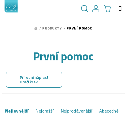
Přejít
na
obsah
NÁKUPN
Hledat
Přihlášení
/
PRODUKTY
/
PRVNÍ POMOC
DOMŮ
KOŠÍK
První pomoc
Přírodní náplast -
Dračí krev
Ř
Nejlevnější
Nejdražší
Nejprodávanější
Abecedně
a