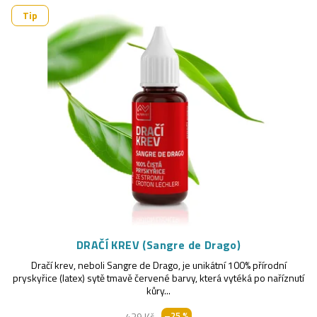
z
V
Tip
e
ý
n
p
í
i
p
s
r
p
o
r
d
o
u
d
k
u
DRAČÍ KREV (Sangre de Drago)
t
Dračí krev, neboli Sangre de Drago, je unikátní 100% přírodní
k
pryskyřice (latex) sytě tmavě červené barvy, která vytéká po naříznutí
ů
kůry...
t
–25 %
439 Kč