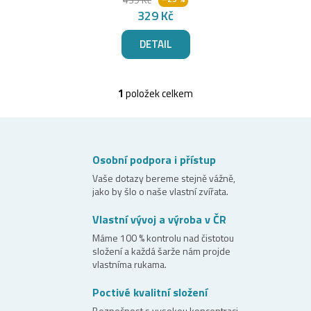
ů
329 Kč
DETAIL
1
položek celkem
O
v
l
á
Osobní podpora i přístup
d
Vaše dotazy bereme stejně vážně,
jako by šlo o naše vlastní zvířata.
a
c
Vlastní vývoj a výroba v ČR
í
Máme 100 % kontrolu nad čistotou
složení a každá šarže nám projde
p
vlastníma rukama.
r
Poctivé kvalitní složení
v
Bezpečnost s vysokou koncentraci