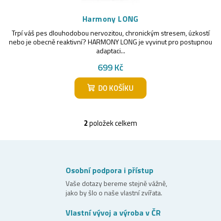
Harmony LONG
Trpí váš pes dlouhodobou nervozitou, chronickým stresem, úzkostí
nebo je obecně reaktivní? HARMONY LONG je vyvinut pro postupnou
adaptaci...
699 Kč
DO KOŠÍKU
2
položek celkem
O
v
l
á
Osobní podpora i přístup
d
Vaše dotazy bereme stejně vážně,
jako by šlo o naše vlastní zvířata.
a
c
Vlastní vývoj a výroba v ČR