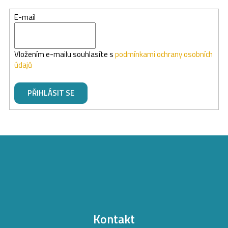
E-mail
Vložením e-mailu souhlasíte s
podmínkami ochrany osobních
údajů
PŘIHLÁSIT SE
Z
á
p
a
t
Kontakt