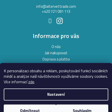
í
info
@
altervettrade.com
+420 721 081 113
Informace pro vás
O nás
Jak nakupovat
Doprava a platba
Obchodní podmínky
K personalizaci obsahu a reklam, poskytování funkcí sociálních
Podmínky ochrany osobních údajů
médií a analýze naší návštěvnosti využíváme soubory cookies.
Moje objednávka
Více informací
zde
.
Nastavení
Copyright 2026
AlterVet
. Všechna práva vyhrazena.
Upravit
nastavení cookies
Odmítnout
Souhlasím