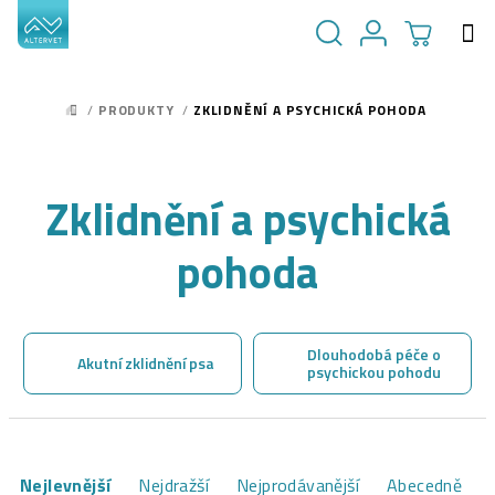
Přejít
na
obsah
NÁKUPN
Hledat
Přihlášení
/
PRODUKTY
/
ZKLIDNĚNÍ A PSYCHICKÁ POHODA
DOMŮ
KOŠÍK
Zklidnění a psychická
pohoda
Dlouhodobá péče o
Akutní zklidnění psa
psychickou pohodu
Ř
Nejlevnější
Nejdražší
Nejprodávanější
Abecedně