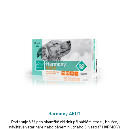
a
z
V
e
ý
n
p
í
i
p
s
r
p
o
r
d
o
u
d
k
u
Harmony AKUT
t
Potřebuje Váš pes okamžitě zklidnit při náhlém stresu, bouřce,
k
návštěvě veterináře nebo během hlučného Silvestra? HARMONY