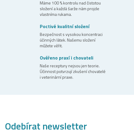
í
Máme 100 % kontrolu nad čistotou
složení a každá šarže nám projde
p
vlastníma rukama.
r
Poctivé kvalitní složení
v
Bezpečnost s vysokou koncentraci
k
účinných látek. Našemu složení
y
můžete věřit.
v
Ověřeno praxí i chovateli
ý
Naše receptury nejsou jen teorie.
p
Účinnost potvrzují zkušení chovatelé
i
i veterinární praxe.
s
u
Odebírat newsletter