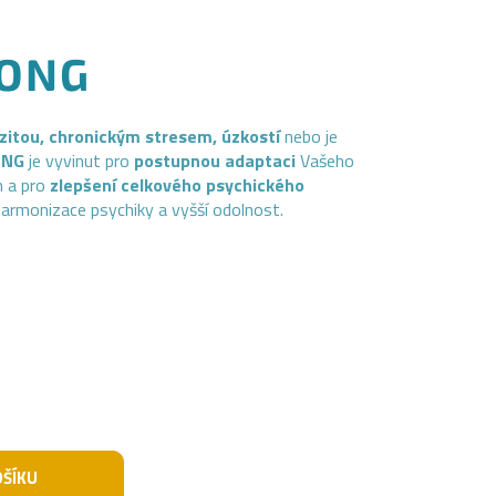
LONG
itou, chronickým stresem, úzkostí
nebo je
ONG
je vyvinut pro
postupnou adaptaci
Vašeho
m a pro
zlepšení celkového psychického
harmonizace psychiky a vyšší odolnost.
OŠÍKU