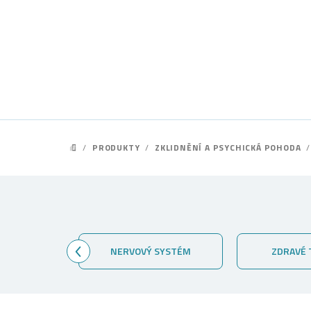
Přejít
na
obsah
/
PRODUKTY
/
ZKLIDNĚNÍ A PSYCHICKÁ POHODA
/
DOMŮ
KLOUBY
NERVOVÝ SYSTÉM
ZDRAVÉ 