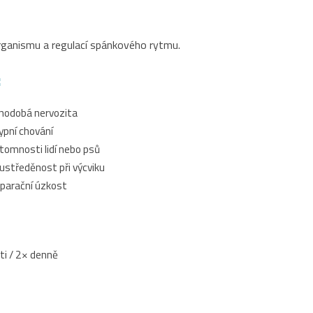
ganismu a regulací spánkového rytmu.
:
uhodobá nervozita
ypní chování
tomnosti lidí nebo psů
ustředěnost při výcviku
parační úzkost
ti / 2× denně