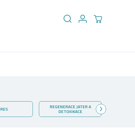
Hledat
Přihlášení
NÁKUPNÍ
KOŠÍK
REGENERACE JATER A
TRES
VI
DETOXIKACE