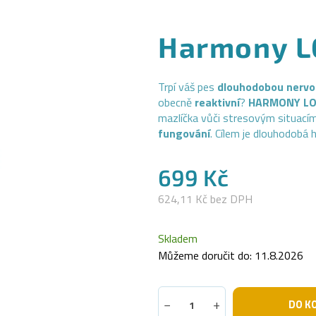
Harmony 
Trpí váš pes
dlouhodobou nervoz
obecně
reaktivní
?
HARMONY L
mazlíčka vůči stresovým situací
fungování
. Cílem je dlouhodobá 
699 Kč
624,11 Kč bez DPH
Měrná
cena:
Skladem
Můžeme doručit do:
11.8.2026
−
+
DO K