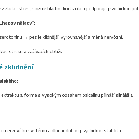
vládat stres, snižuje hladinu kortizolu a podporuje psychickou po
 „happy nálady“:
serotoninu → pes je klidnější, vyrovnanější a méně nervózní.
lus stresu a zažívacích obtíží.
é zklidnění
kalského:
xtraktu a forma s vysokým obsahem baicalinu přináší silnější a
ci nervového systému a dlouhodobou psychickou stabilitu.