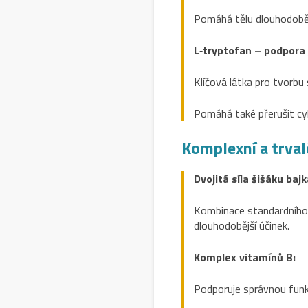
Pomáhá tělu dlouhodobě z
L‑tryptofan – podpora
Klíčová látka pro tvorbu 
Pomáhá také přerušit cyk
Komplexní a trval
Dvojitá síla šišáku baj
Kombinace standardního e
dlouhodobější účinek.
Komplex vitamínů B:
Podporuje správnou funk