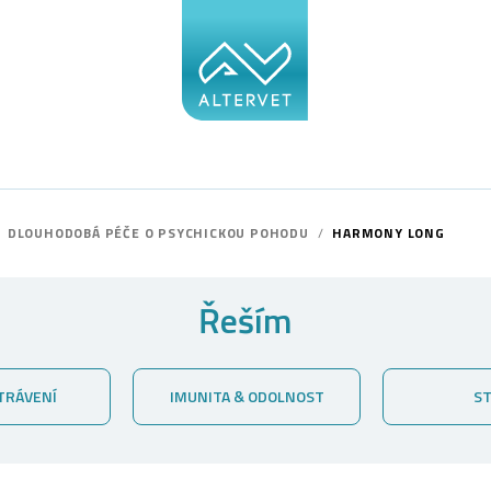
DLOUHODOBÁ PÉČE O PSYCHICKOU POHODU
/
HARMONY LONG
Řeším
TRÁVENÍ
IMUNITA & ODOLNOST
S