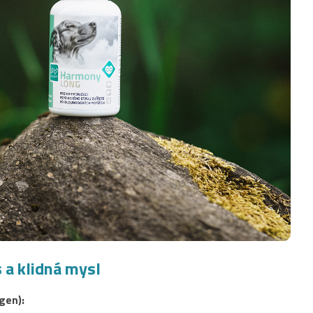
 a klidná mysl
gen):