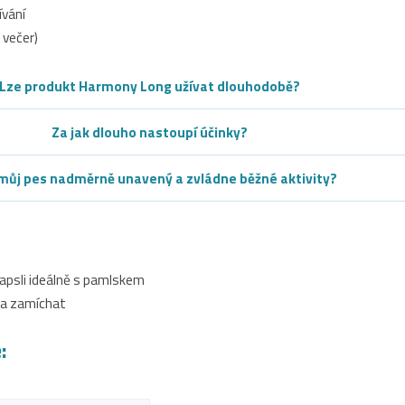
ívání
 večer)
Lze produkt Harmony Long užívat dlouhodobě?
Za jak dlouho nastoupí účinky?
můj pes nadměrně unavený a zvládne běžné aktivity?
apsli ideálně s pamlskem
t a zamíchat
: