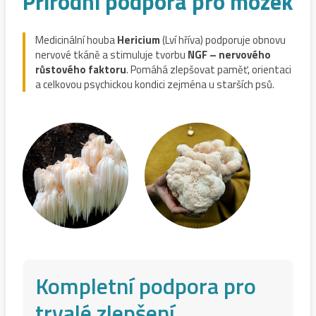
Přírodní podpora pro mozek
Medicinální houba
Hericium
(Lví hříva) podporuje obnovu
nervové tkáně a stimuluje tvorbu
NGF – nervového
růstového faktoru
. Pomáhá zlepšovat paměť, orientaci
a celkovou psychickou kondici zejména u starších psů.
Kompletní podpora pro
trvalé zlepšení