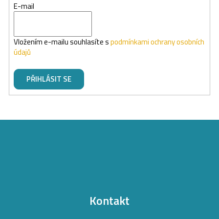
E-mail
Vložením e-mailu souhlasíte s
podmínkami ochrany osobních
údajů
PŘIHLÁSIT SE
Z
á
p
a
t
Kontakt