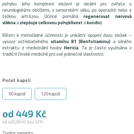
pohybu. Jeho komplexní složení je ideální pro zvířata s
neurologickými obtížemi, v seniorském věku, po operacích nebo s
těžkou artrózou. Účinně pomáhá
regenerovat nervová
vlákna
a
zlepšuje celkovou pohyblivost
a
kondici
.
Klíčem k mimořádné účinnosti je unikátní spojení dvou složek –
vysoce vstřebatelného
vitamínu B1 (Benfotiaminu)
a silného
extraktu z medicinální houby
Hericia
. Ta je často využívána v
tradiční čínské medicíně pro své jedinečné vlastnosti.
Počet kapslí
60 kapslí
120 kapslí
od
449 Kč
od
400,89 Kč
bez DPH
Měrná
Zvolte variantu
cena: