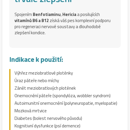
Spojením
Benfotiaminu
,
Hericia
a posilujících
vitamínů B6 a B12
získá váš pes komplexní podporu
pro regeneraci nervové soustavy a dlouhodobé
zlepšení kondice.
Indikace k použití:
Výhřez meziobratlové ploténky
Úraz páteře nebo míchy
Zánět meziobratlových plotének
Onemocnění páteře (spondylóza, wobbler syndrom)
Autoimunitní onemocnění (polyneuropatie, myelopatie)
Mozková mrtvice
Diabetes (bolest nervového původu)
Kognitivní dysfunkce (psí demence)