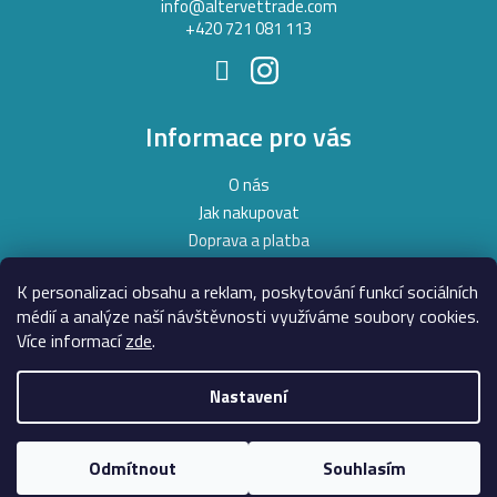
í
info
@
altervettrade.com
+420 721 081 113
Informace pro vás
O nás
Jak nakupovat
Doprava a platba
Obchodní podmínky
K personalizaci obsahu a reklam, poskytování funkcí sociálních
Podmínky ochrany osobních údajů
médií a analýze naší návštěvnosti využíváme soubory cookies.
Moje objednávka
Více informací
zde
.
Nastavení
Copyright 2026
AlterVet
. Všechna práva vyhrazena.
Upravit
nastavení cookies
Odmítnout
Souhlasím
Vytvořil Shoptet