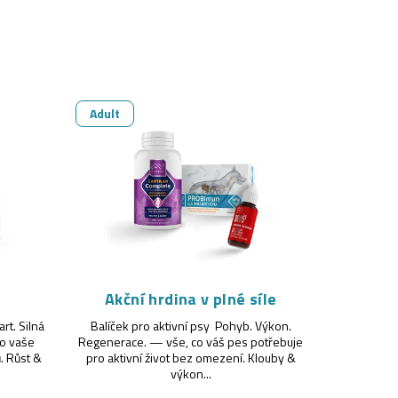
Adult
Akční hrdina v plné síle
rt. Silná
Balíček pro aktivní psy Pohyb. Výkon.
co vaše
Regenerace. — vše, co váš pes potřebuje
. Růst &
pro aktivní život bez omezení. Klouby &
výkon...