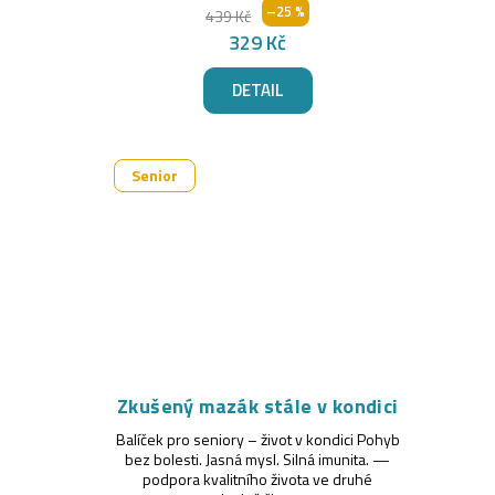
k
u
–25 %
439 Kč
t
k
329 Kč
ů
t
DETAIL
ů
Senior
Zkušený mazák stále v kondici
Balíček pro seniory – život v kondici Pohyb
bez bolesti. Jasná mysl. Silná imunita. —
podpora kvalitního života ve druhé