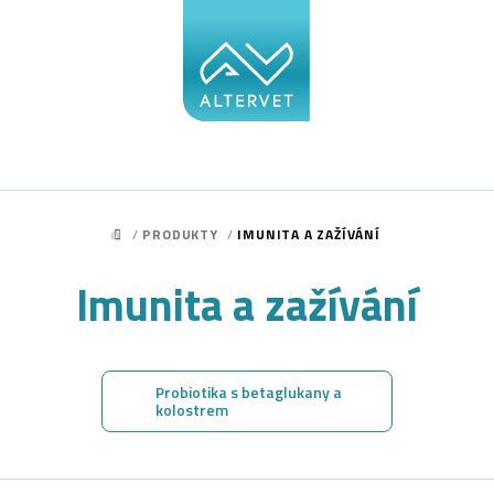
/
PRODUKTY
/
IMUNITA A ZAŽÍVÁNÍ
DOMŮ
Imunita a zažívání
Probiotika s betaglukany a
kolostrem