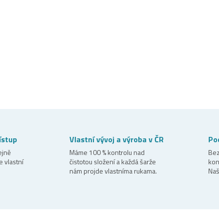
ístup
Vlastní vývoj a výroba v ČR
Poc
ejně
Máme 100 % kontrolu nad
Bez
e vlastní
čistotou složení a každá šarže
kon
nám projde vlastníma rukama.
Naš