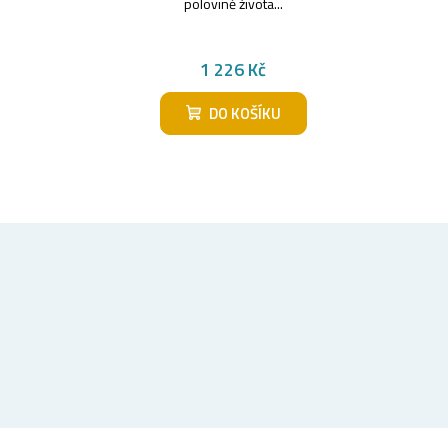
polovině života...
1 226 Kč
DO KOŠÍKU