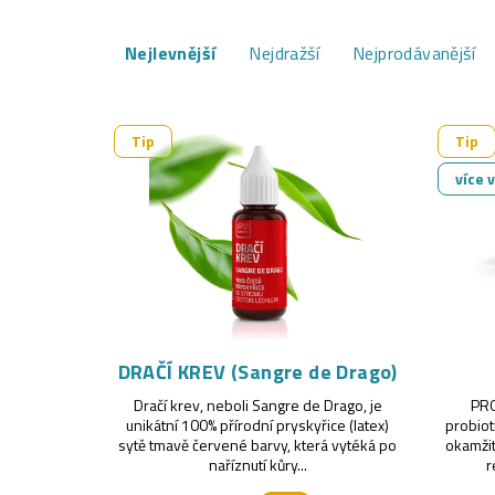
Ř
Nejlevnější
Nejdražší
Nejprodávanější
a
z
V
Tip
Tip
e
ý
více 
n
p
í
i
p
s
r
p
o
r
DRAČÍ KREV (Sangre de Drago)
d
Dračí krev, neboli Sangre de Drago, je
PRO
o
unikátní 100% přírodní pryskyřice (latex)
probiot
u
sytě tmavě červené barvy, která vytéká po
okamžit
d
naříznutí kůry...
r