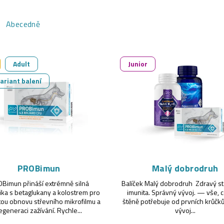
Abecedně
Adult
Junior
variant balení
PROBimun
Malý dobrodruh
Bimun přináší extrémně silná
Balíček Malý dobrodruh Zdravý sta
ika s betaglukany a kolostrem pro
imunita. Správný vývoj. — vše, 
ou obnovu střevního mikrofilmu a
štěně potřebuje od prvních krůčků
egeneraci zažívání. Rychle...
vývoj...