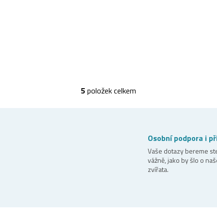
5
položek celkem
O
v
l
á
Osobní podpora i př
d
Vaše dotazy bereme st
vážně, jako by šlo o naš
a
zvířata.
c
í
p