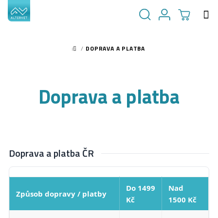
Přejít
na
obsah
NÁKUPN
Hledat
Přihlášení
/
DOPRAVA A PLATBA
DOMŮ
KOŠÍK
Doprava a platba
Doprava a platba ČR
Do 1499
Nad
Způsob dopravy / platby
Kč
1500 Kč