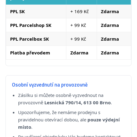
PPL SK
+ 169 Kč
Zdarma
PPL Parcelshop SK
+ 99 Kč
Zdarma
PPL Parcelbox SK
+ 99 Kč
Zdarma
Platba převodem
Zdarma
Zdarma
Osobní vyzvednutí na provozovně
Zásilku si můžete osobně vyzvednout na
provozovně
Lesnická 790/14, 613 00 Brno
.
Upozorňujeme, že nemáme prodejnu s
pravidelnou otevírací dobou, ale
pouze výdejní
místo
.
Po vyřízení objednávky Vás budeme kontaktovat