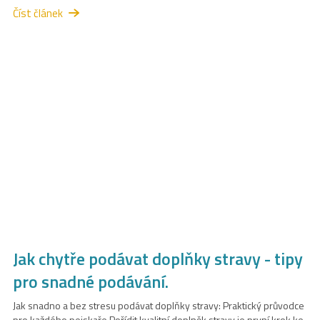
Číst článek
Jak chytře podávat doplňky stravy - tipy
pro snadné podávání.
Jak snadno a bez stresu podávat doplňky stravy: Praktický průvodce
pro každého pejskaře Pořídit kvalitní doplněk stravy je první krok ke