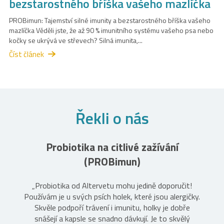
bezstarostného bříška vašeho mazlíčka
PROBimun: Tajemství silné imunity a bezstarostného bříška vašeho
mazlíčka Věděli jste, že až 90 % imunitního systému vašeho psa nebo
kočky se ukrývá ve střevech? Silná imunita,...
Číst článek
Řekli o nás
Probiotika na citlivé zažívání
(PROBimun)
„Probiotika od Altervetu mohu jedině doporučit!
Používám je u svých psích holek, které jsou alergičky.
Skvěle podpoří trávení i imunitu, holky je dobře
snášejí a kapsle se snadno dávkují. Je to skvělý