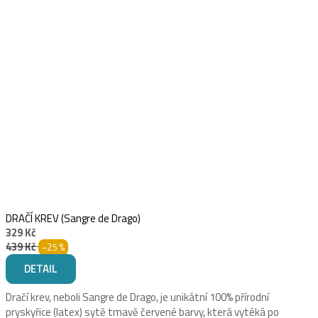
DRAČÍ KREV (Sangre de Drago)
329 Kč
439 Kč
–25 %
DETAIL
Dračí krev, neboli Sangre de Drago, je unikátní 100% přírodní
pryskyřice (latex) sytě tmavě červené barvy, která vytéká po