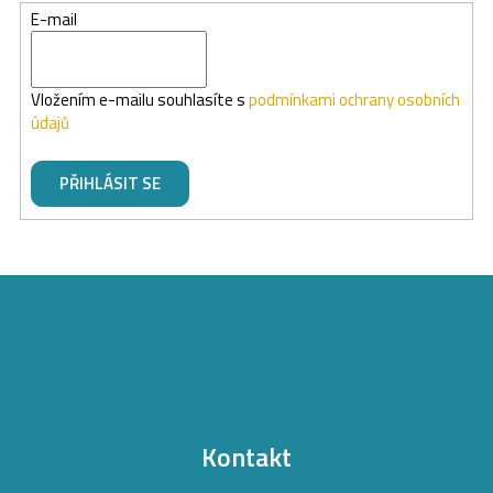
E-mail
Vložením e-mailu souhlasíte s
podmínkami ochrany osobních
údajů
PŘIHLÁSIT SE
Z
á
p
a
t
Kontakt