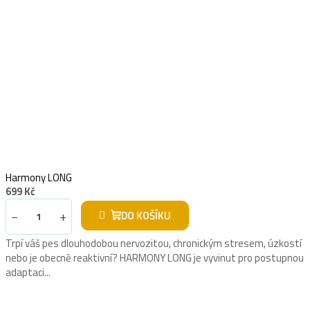
Harmony LONG
699 Kč
−
+
DO KOŠÍKU
Trpí váš pes dlouhodobou nervozitou, chronickým stresem, úzkostí
nebo je obecně reaktivní? HARMONY LONG je vyvinut pro postupnou
adaptaci...