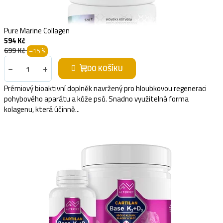
Pure Marine Collagen
594 Kč
699 Kč
–15 %
−
+
DO KOŠÍKU
Prémiový bioaktivní doplněk navržený pro hloubkovou regeneraci
pohybového aparátu a kůže psů. Snadno využitelná forma
kolagenu, která účinně...