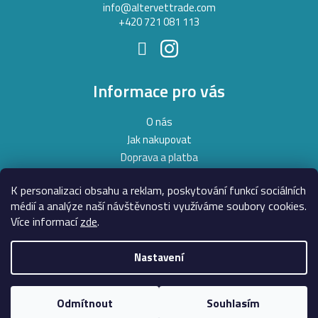
í
info
@
altervettrade.com
+420 721 081 113
Informace pro vás
O nás
Jak nakupovat
Doprava a platba
Obchodní podmínky
K personalizaci obsahu a reklam, poskytování funkcí sociálních
Podmínky ochrany osobních údajů
médií a analýze naší návštěvnosti využíváme soubory cookies.
Moje objednávka
Více informací
zde
.
Nastavení
Copyright 2026
AlterVet
. Všechna práva vyhrazena.
Upravit
nastavení cookies
Odmítnout
Souhlasím