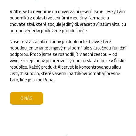
V Altervetu nevěříme na univerzální řešení. Jsme český tým
odborníků z oblasti veterinární medicíny, farmacie a
chovatelství, které spojuje jediný cíl: vracet zvířatům vitalitu
pomocí vědecky podložené přírodní péče.
Naše cesta začala u touhy po doplňcích stravy, které
nebudou jen „marketingovým slibem“, ale skutečnou funkční
podporou. Proto jsme se rozhodli jít vlastní cestou – od
vývoje receptur až po precizní výrobu na vlastní lince v České
republice. Každý produkt Altervet je koncentrovanou silou
čistých surovin, které vašemu parťákovi pomáhají přesně
tam, kde je to potřeba.
O NÁS